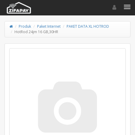
Toggle navigat
Toggl
Produk
Paket Internet
PAKET DATA XL HOTROD
HotRod 24jm 16 GB,30HR