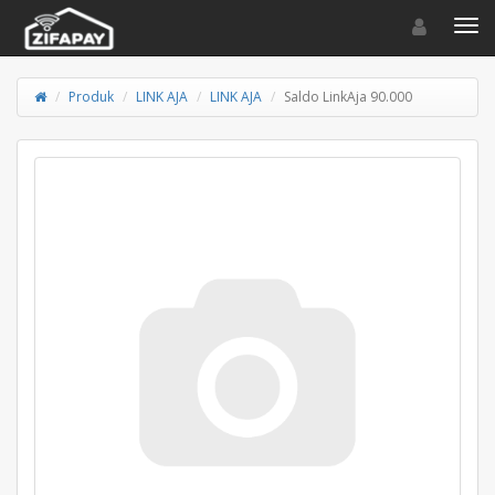
Toggle navigat
Toggl
Produk
LINK AJA
LINK AJA
Saldo LinkAja 90.000